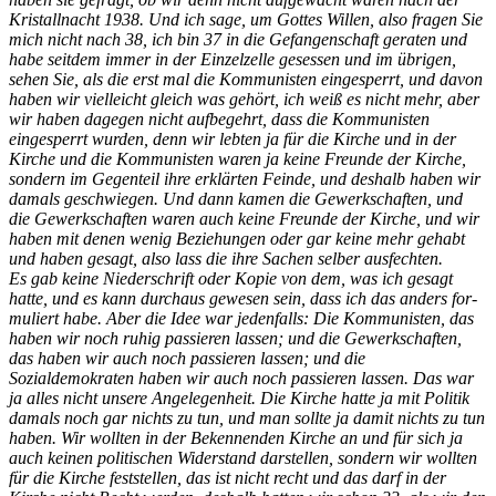
Kristallnacht 1938. Und ich sage, um Gottes Willen, also fragen Sie
mich nicht nach 38, ich bin 37 in die Gefangenschaft geraten und
habe seitdem immer in der Einzelzelle gesessen und im übrigen,
sehen Sie, als die erst mal die Kommu­nisten eingesperrt, und da­von
haben wir vielleicht gleich was gehört, ich weiß es nicht mehr, aber
wir haben dagegen nicht aufbe­gehrt, dass die Kommunisten
eingesperrt wurden, denn wir lebten ja für die Kirche und in der
Kirche und die Kommunisten waren ja kei­ne Freunde der Kirche,
son­dern im Gegenteil ihre er­klärten Feinde, und deshalb haben wir
damals geschwie­gen. Und dann kamen die Gewerkschaften, und
die Gewerkschaften waren auch keine Freunde der Kir­che, und wir
haben mit de­nen wenig Beziehungen oder gar keine mehr gehabt
und haben gesagt, also lass die ihre Sachen selber aus­fechten.
Es gab keine Nieder­schrift oder Kopie von dem, was ich gesagt
hatte, und es kann durchaus gewesen sein, dass ich das anders for­
muliert habe. Aber die Idee war jedenfalls: Die Kommu­nisten, das
haben wir noch ruhig passieren lassen; und die Gewerkschaften,
das haben wir auch noch pas­sieren lassen; und die
Sozialdemokraten haben wir auch noch passieren las­sen. Das war
ja alles nicht unsere Angelegenheit. Die Kirche hatte ja mit Politik
damals noch gar nichts zu tun, und man sollte ja damit nichts zu tun
haben. Wir wollten in der Bekennenden Kirche an und für sich ja
auch keinen politischen Wider­stand darstellen, sondern wir wollten
für die Kirche feststellen, das ist nicht recht und das darf in der