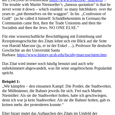
The trouble with Martin Niemoeller’s „famous quotation“ is that he
never wrote it down – which enabled so many hitchhikers over the
years to „put themselves on the waggon“. In his „Confession of
Guilt“ (as he called it himself: Schuldbekenntnis in German) the
Communists came first, then the Trade Unionists and then the
Socialists and then the Jews. NO ONE ELSE.”
Für eine wissenschaftliche Beschäftigung mit Entstehung und
Rezeptionsgeschichte des Zitats lohnt sich ein Blick auf die Seite
von Harold Marcuse (ja, er ist der Enkel …), Professor für deutsche
Geschichte an der Universität Santa
Barbara:
https://www.history.ucsb.edu/faculty/marcuse/niem.htm
Das Zitat wird immer noch häufig benutzt und auch sehr
unbekümmert abgewandelt, was für seine ungebrochene Popularität
spricht.
Beispiel 1:
„Wir kämpfen – den einsamen Kampf. Die Postler, die Stadtwerker,
die Müllmänner, die Bahner jeweils für sich. Frei nach Martin
Niemöller: Als sie die Stadtwerker holten, habe ich geschwiegen,
denn ich war ja kein Stadtwerker. Als sie die Bahner holten, gab es
keinen mehr, der protestieren konnte.“
Eher bizarr mutet das Auftauchen des Zitats im Umfeld der