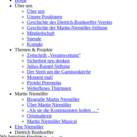
Home
Über uns
Über uns
Unsere Positionen
Geschichte des Dietrich-Bonhoeffer-Vereins
Geschichte der Martin-Niemöller-Stiftung
Mitgliedschaft
Spende
Kontakt
Themen & Projekte
Zeitschrift „Verantwortung“
Sicherheit neu denken
Julius-Rumpf-Stiftung
Der Streit um die Garnisonkirche
Moment mal!
Projekt Peremoha
Weltoffenes Thüringen
Martin Niemöller
Biografie Martin Niemöller
Über Martin Niemöller
„Als sie die Kommunisten holten …“
Originaltexte
Martin Niemöller Musical
Else Niemöller
Dietrich Bonhoeffer
Wir benutzen Cookies