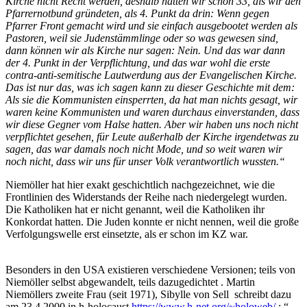
Kirche nicht Recht werden, deshalb hatten wir schon 33, als wir den
Pfarrernot­bund gründeten, als 4. Punkt da drin: Wenn gegen
Pfarrer Front gemacht wird und sie einfach ausgeboo­tet werden als
Pastoren, weil sie Judenstämmlinge oder so was gewesen sind,
dann können wir als Kirche nur sagen: Nein. Und das war dann
der 4. Punkt in der Verpflichtung, und das war wohl die erste
contra-anti-semitische Lautwerdung aus der Evangelischen Kir­che.
Das ist nur das, was ich sagen kann zu dieser Geschichte mit dem:
Als sie die Kommunisten einsperr­ten, da hat man nichts ge­sagt, wir
waren keine Kom­munisten und waren durch­aus einverstanden, dass
wir diese Gegner vom Halse hatten. Aber wir haben uns noch nicht
verpflichtet ge­sehen, für Leute außerhalb der Kirche irgendetwas zu
sagen, das war damals noch nicht Mode, und so weit waren wir
noch nicht, dass wir uns für unser Volk verantwortlich wussten.“
Niemöller hat hier exakt geschichtlich nachgezeichnet, wie die
Frontlinien des Widerstands der Reihe nach niedergelegt wurden.
Die Katholiken hat er nicht genannt, weil die Katholiken ihr
Konkordat hatten. Die Juden konnte er nicht nennen, weil die große
Verfolgungswelle erst einsetzte, als er schon im KZ war.
Besonders in den USA existieren verschiedene Versionen; teils von
Niemöller selbst abgewandelt, teils dazugedichtet . Martin
Niemöllers zweite Frau (seit 1971), Sibylle von Sell schreibt dazu
am 23.4.2000 in h-holocaust
https://www.h-net.org/~holoweb/
:.“