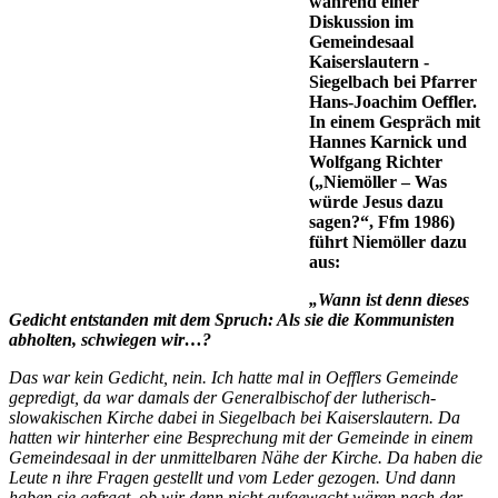
während einer
Diskussion im
Gemeindesaal
Kaiserslautern -
Siegelbach bei Pfarrer
Hans-Joachim Oeffler.
In einem Gespräch mit
Hannes Karnick und
Wolfgang Richter
(„Niemöller – Was
würde Jesus dazu
sagen?“, Ffm 1986)
führt Niemöller dazu
aus:
„Wann ist denn dieses
Ge­dicht entstanden mit dem Spruch: Als sie die Kommu­nisten
abholten, schwiegen wir…?
Das war kein Gedicht, nein. Ich hatte mal in Oefflers Ge­meinde
gepredigt, da war damals der Generalbischof der lutherisch-
slowakischen Kirche dabei in Siegelbach bei Kaiserslautern. Da
hat­ten wir hinterher eine Be­sprechung mit der Gemein­de in einem
Gemeindesaal in der unmittelbaren Nähe der Kirche. Da haben die
Leute n ihre Fragen ge­stellt und vom Leder gezo­gen. Und dann
haben sie gefragt, ob wir denn nicht aufgewacht wären nach der