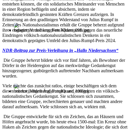
entstehen können, die ein solidarisches Miteinander von Menschen
in einer Region beflügeln und absichern, indem sie
demokratiefeindlich gesinnten Kräften Grenzen aufzeigen. In
Erinnerung an den gradlinigen Widerstand von Julius Rumpf in
Zeiten des Nationalsozialismus erhält die Gruppe beherzt aufgrund
ihres engagierten und kreativen Widerstands gegen das neuerliche
Eindringen völkisch-nationalsozialistischen Denkens in ein
demokratisch geprägtes Umfeld den Julius-Rumpf-Preis 2024.
NDR-Beitrag zur Preis-Verleihung in „Hallo Niedersachsen“
Die Gruppe
beherzt
bildete sich vor fünf Jahren, als Bewohner der
Dörfer in der Heideregion auf das merkwürdige Gedankengut
hinzugezogener, gutbürgerlich auftretender Nachbarn aufmerksam
wurden.
Viele machte das zunächst ratlos, einige beschäftigen sich dem
diesen merkwürdigen Äußerungen und entdeckten ein völkisch-
nationalistisches Gedankengut. Sie schlossen sich zusammen,
bildeten eine Gruppe, recherchierten genauer und machten andere
darauf aufmerksam. Viele schlossen sich an, wirkten mit.
Die Gruppe entwickelte für sich ein Zeichen, das an Häusern und
Höfen angebracht wurde, bis heute etwa 1500-mal: Ein Kreuz ohne
Haken als Zeichen gegen die nationalistische Ideologie; die sich dort