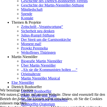
Geschichte des Dietrich-Bonhoeffer-Vereins
Geschichte der Martin-Niemöller-Stiftung
Mitgliedschaft
Spende
Kontakt
Themen & Projekte
Zeitschrift „Verantwortung“
Sicherheit neu denken
Julius-Rumpf-Stiftung
Der Streit um die Garnisonkirche
Moment mal!
Projekt Peremoha
Weltoffenes Thüringen
Martin Niemöller
Biografie Martin Niemöller
Über Martin Niemöller
„Als sie die Kommunisten holten …“
Originaltexte
Martin Niemöller Musical
Else Niemöller
Dietrich Bonhoeffer
Wir benutzen Cookies
Dietrich Bonhoeffer
Wir nutzen Cookies auf unserer Website. Diese sind essenziell für den
Zitate, Briefe und Texte
Betrieb der Seite. Sie können selbst entscheiden, ob Sie die Cookies
Wanderausstellung Bonhoeffer
zulassen möchten.
Bonhoeffer-Oratorium