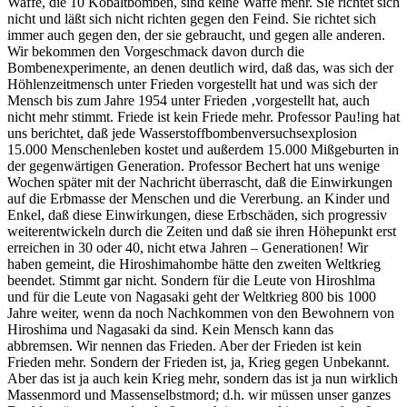
Waffe, die 10 Kobaltbomben, sind keine Waffe mehr. Sie richtet sich
nicht und läßt sich nicht richten gegen den Feind. Sie richtet sich
immer auch gegen den, der sie gebraucht, und gegen alle anderen.
Wir bekommen den Vorgeschmack davon durch die
Bombenexperimente, an denen deutlich wird, daß das, was sich der
Höhlenzeitmensch unter Frieden vorgestellt hat und was sich der
Mensch bis zum Jahre 1954 unter Frieden ‚vorgestellt hat, auch
nicht mehr stimmt. Friede ist kein Friede mehr. Professor Pau!ing hat
uns berichtet, daß jede Wasserstoffbombenversuchsexplosion
15.000 Menschenleben kostet und außerdem 15.000 Mißgeburten in
der gegenwärtigen Generation. Professor Bechert hat uns wenige
Wochen später mit der Nachricht überrascht, daß die Einwirkungen
auf die Erbmasse der Menschen und die Vererbung. an Kinder und
Enkel, daß diese Einwirkungen, diese Erbschäden, sich progressiv
weiterentwickeln durch die Zeiten und daß sie ihren Höhepunkt erst
erreichen in 30 oder 40, nicht etwa Jahren – Generationen! Wir
haben gemeint, die Hiroshimahombe hätte den zweiten Weltkrieg
beendet. Stimmt gar nicht. Sondern für die Leute von Hiroshlma
und für die Leute von Nagasaki geht der Weltkrieg 800 bis 1000
Jahre weiter, wenn da noch Nachkommen von den Bewohnern von
Hiroshima und Nagasaki da sind. Kein Mensch kann das
abbremsen. Wir nennen das Frieden. Aber der Frieden ist kein
Frieden mehr. Sondern der Frieden ist, ja, Krieg gegen Unbekannt.
Aber das ist ja auch kein Krieg mehr, sondern das ist ja nun wirklich
Massenmord und Massenselbstmord; d.h. wir müssen unser ganzes