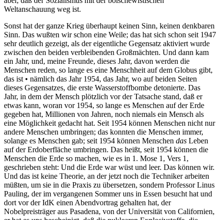
aber, daß der Sozialismus mit der bolschewistischen
Weltanschauung weg ist.
Sonst hat der ganze Krieg überhaupt keinen Sinn, keinen denkbaren
Sinn. Das wußten wir schon eine Weile; das hat sich schon seit 1947
sehr deutlich gezeigt, als der eigentliche Gegensatz aktiviert wurde
zwischen den beiden verbleibenden Großmächten. Und dann kam
ein Jahr, und, meine Freunde, dieses Jahr, davon werden die
Menschen reden, so lange es eine Menschheit auf dem Globus gibt,
das ist • nämlich das Jahr 1954, das Jahr, wo auf beiden Seiten
dieses Gegensatzes, die erste Wasserstoffbombe detonierte. Das
Jahr, in dem der Mensch plötzlich vor der Tatsache stand, daß er
etwas kann, woran vor 1954, so lange es Menschen auf der Erde
gegeben hat, Millionen von Jahren, noch niemals ein Mensch als
eine Möglichkeit gedacht hat. Seit 1954 können Menschen nicht nur
andere Menschen umbringen; das konnten die Menschen immer,
solange es Menschen gab; seit 1954 können Menschen
das
Leben
auf der Erdoberfläche umbringen. Das heißt, seit 1954 können die
Menschen die Erde so machen, wie es in 1. Mose 1, Vers 1,
geschrieben steht: Und die Erde war wüst und leer. Das können wir.
Und das ist keine Theorie, an der jetzt noch die Techniker arbeiten
müßten, um sie in die Praxis zu übersetzen, sondern Professor Linus
Pauling, der im vergangenen Sommer uns in Essen besucht hat und
dort vor der IdK einen Abendvortrag gehalten hat, der
Nobelpreisträger aus Pasadena, von der Universität von Californien,