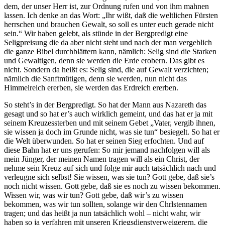
dem, der unser Herr ist, zur Ordnung rufen und von ihm mahnen
lassen. Ich denke an das Wort: „Ihr wißt, daß die weltlichen Fürsten
herrschen und brauchen Gewalt, so soll es unter euch gerade nicht
sein.“ Wir haben gelebt, als stünde in der Bergpredigt eine
Seligpreisung die da aber nicht steht und nach der man vergeblich
die ganze Bibel durchblättern kann, nämlich: Selig sind die Starken
und Gewaltigen, denn sie werden die Erde erobern. Das gibt es
nicht. Sondern da heißt es: Selig sind, die auf Gewalt verzichten;
nämlich die Sanftmütigen, denn sie werden, nun nicht das
Himmelreich ererben, sie werden das Erdreich ererben.
So steht’s in der Bergpredigt. So hat der Mann aus Nazareth das
gesagt und so hat er’s auch wirklich gemeint, und das hat er ja mit
seinem Kreuzessterben und mit seinem Gebet „Vater, vergib ihnen,
sie wissen ja doch im Grunde nicht, was sie tun“ besiegelt. So hat er
die Welt überwunden. So hat er seinen Sieg erfochten. Und auf
diese Bahn hat er uns gerufen: So mir jemand nachfolgen will als
mein Jünger, der meinen Namen tragen will als ein Christ, der
nehme sein Kreuz auf sich und folge mir auch tatsächlich nach und
verleugne sich selbst! Sie wissen, was sie tun? Gott gebe, daß sie’s
noch nicht wissen. Gott gebe, daß sie es noch zu wissen bekommen.
Wissen wir, was wir tun? Gott gebe, daß wir’s zu wissen
bekommen, was wir tun sollten, solange wir den Chrlstennamen
tragen; und das heißt ja nun tatsächlich wohl – nicht wahr, wir
haben so ja verfahren mit unseren Kriegsdienstverweigerern, die