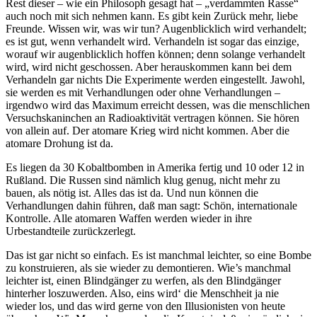
Rest dieser – wie ein Philosoph gesagt hat – „verdammten Rasse“
auch noch mit sich nehmen kann. Es gibt kein Zurück mehr, liebe
Freunde. Wissen wir, was wir tun? Augenblicklich wird verhandelt;
es ist gut, wenn verhandelt wird. Verhandeln ist sogar das einzige,
worauf wir augenblicklich hoffen können; denn solange verhandelt
wird, wird nicht geschossen. Aber herauskommen kann bei dem
Verhandeln gar nichts Die Experimente werden eingestellt. Jawohl,
sie werden es mit Verhandlungen oder ohne Verhandlungen –
irgendwo wird das Maximum erreicht dessen, was die menschlichen
Versuchskaninchen an Radioaktivität vertragen können. Sie hören
von allein auf. Der atomare Krieg wird nicht kommen. Aber die
atomare Drohung ist da.
Es liegen da 30 Kobaltbomben in Amerika fertig und 10 oder 12 in
Rußland. Die Russen sind nämlich klug genug, nicht mehr zu
bauen, als nötig ist. Alles das ist da. Und nun können die
Verhandlungen dahin führen, daß man sagt: Schön, internationale
Kontrolle. Alle atomaren Waffen werden wieder in ihre
Urbestandteile zurückzerlegt.
Das ist gar nicht so einfach. Es ist manchmal leichter, so eine Bombe
zu konstruieren, als sie wieder zu demontieren. Wie’s manchmal
leichter ist, einen Blindgänger zu werfen, als den Blindgänger
hinterher loszuwerden. Also, eins wird‘ die Menschheit ja nie
wieder los, und das wird gerne von den Illusionisten von heute