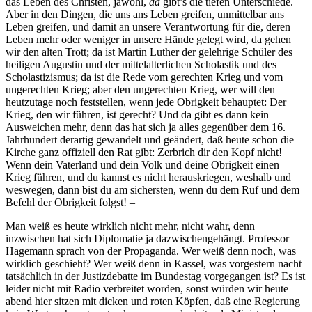
das Leben des Christen, jawohl,
da
gibt’s die tiefen Unterschiede.
Aber in den Dingen, die uns ans Leben greifen, unmittelbar ans
Leben greifen, und damit an unsere Verantwortung für die, deren
Leben mehr oder weniger in unsere Hände gelegt wird, da gehen
wir den alten Trott; da ist Martin Luther der gelehrige Schüler des
heiligen Augustin und der mittelalterlichen Scholastik und des
Scholastizismus; da ist die Rede vom gerechten Krieg und vom
ungerechten Krieg; aber den ungerechten Krieg, wer will den
heutzutage noch feststellen, wenn jede Obrigkeit behauptet: Der
Krieg, den wir führen, ist gerecht? Und da gibt es dann kein
Ausweichen mehr, denn das hat sich ja alles gegenüber dem 16.
Jahrhundert derartig gewandelt und geändert, daß heute schon die
Kirche ganz offiziell den Rat gibt: Zerbrich dir den Kopf nicht!
Wenn dein Vaterland und dein Volk und deine Obrigkeit einen
Krieg führen, und du kannst es nicht herauskriegen, weshalb und
weswegen, dann bist du am sichersten, wenn du dem Ruf und dem
Befehl der Obrigkeit folgst! –
Man weiß es heute wirklich nicht mehr, nicht wahr, denn
inzwischen hat sich Diplomatie ja dazwischengehängt. Professor
Hagemann sprach von der Propaganda. Wer weiß denn noch, was
wirklich geschieht? Wer weiß denn in Kassel, was vorgestern nacht
tatsächlich in der Justizdebatte im Bundestag vorgegangen ist? Es ist
leider nicht mit Radio verbreitet worden, sonst würden wir heute
abend hier sitzen mit dicken und roten Köpfen, daß eine Regierung