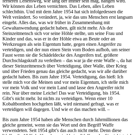
ferneren Lehensweg, wie lang der immer sein mag, hängen wird.
Wir können
das
Leben vernichten. Das Leben, alles Leben
schlechthin. Und mit dem Jahre 1954 hat sich infolgedessen die
Welt verändert. So verändert, ja, wie das uns Menschen erst langsam
eingeht. Alles das, was wir früher in Zusammenhang mit
Gewaltanwendung gedacht haben, gilt nicht mehr. Als der
Steinzeitmensch sich vor seine Höhle stellte, um seine Frau und
Kinder und das, was er in der Höhle etwa an Beute oder an
Werkzeugen als sein Eigentum hatte, gegen einen Angreifer zu
verteidigen, und der nun einen Stein vom Boden aufhob, um seiner
Faust wenn sie die Schädeldecke des Angreifers traf, größere
Durchschlagskraft zu verleihen – das war ja die erste Waffe -, da hat
dieser Steinzeitmensch über Verteidigung, über Walle, über Krieg
und über Frieden genau das gleiche gedacht, was wir alle darüber
gedacht haben. Bis zum Jahre 1954. Verteidigung, das hieß: Ich
stelle mich vor die Meinen und vor mein Eigentum, ich stelle mich
vor mein Volk und vor mein Land und lasse den Angreifer nicht
rein. Nur über meine Leiche! Das war Verteidigung, bis 1954.
Gibt’s nicht mehr. Ist nichts zu verteidigen. Wenn einer 10
Kobaltbomben hochgehen läßt, wird niemand gefragt, was er
verteidigen will dagegen. Und wie er das machen will. –
Bis zum Jahre 1954 haben alle Menschen durch Jahrmillionen das
gleiche gemeint, wenn sie das Wort und den Begriff Waffe
verwendeten. Seit 1954 gibt’s das auch nicht mehr. Denn diese