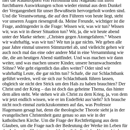
hier die Katastrophen von Hiroshima und Nagasaki mit ihren
furchtbaren Auswirkungen schon wieder einmal aus dem Dunkel
der Vergangenheit für unser Bewußtsein hervorgeholt worden sind.
Und die Verantwortung, die auf den Führern von heute liegt, steht
vor unseren Augen riesengroß da. Meine Freunde, wichtiger ist die
Frage, andringender is die Frage: Wissen wir, was wir tun? Wissen
wir, was wir in dieser Situation tun? Wir, ja, die wir heute abend
unter der Marke stehen: „Christen gegen Atomgefahren.“ Wissen
wir wahrhaftig, was wir tun? Wir tun ja gar nichts. Wir geben alle
paar Jahre einmal unseren Stimmzettel ab, und vielleicht gehen wir
auch noch mal das eine oder andere Mal in eine Versammlung wie
die, die am heutigen Abend stattfindet. Und was machen wir dann
weiter, und was machen unsere Kinder, unsere heranwachsenden
Söhne? Wie geht eigentlich das alles weiter7 Oder sind wir
wahrhaftig Leute, die gar nichts tun? Schafe, die zur Schlachtbank
geführt werden, weil sie sich zur Schlachtbank führen lassen,
obgleich sie nicht den Strick um den Hals zu haben brauchten? Der
Christ und der Krieg – das ist doch das geheime Thema, das hinter
dem allen steht. Wie stehen wir als Christ zu dem Krieg, ja, von dem
wir jetzt endlich wissen, wie er im Endeffekt aus’sieht7 Ich brauche
nicht noch einmal zurückzukommen auf das, was Professor
Hagemann gesagt hat, denn die theologische Theorie sieht ja in der
evangelischen Christenheit ganz genau so aus wie in der
katholischen Kirche. Um die Frage der Rechtfertigung aus dem
Glauben, um die Frage nach der Bedeutung der Werke im Leben für