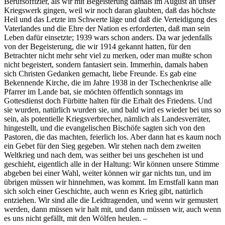
Berufsoffizier, als wir mit Begeisterung damals im August an unser
Kriegswerk gingen, weil wir noch daran glaubten, daß das höchste
Heil und das Letzte im Schwerte läge und daß die Verteidigung des
Vaterlandes und die Ehre der Nation es erforderten, daß man sein
Leben dafür einsetzte; 1939 wars schon anders. Da war jedenfalls
von der Begeisterung, die wir 1914 gekannt hatten, für den
Betrachter nicht mehr sehr viel zu merken, oder man mußte schon
nicht begeistert, sondern fantasiert sein. Immerhin, damals haben
sich Christen Gedanken gemacht, liebe Freunde. Es gab eine
Bekennende Kirche, die im Jahre 1938 in der Tschechenkrise alle
Pfarrer im Lande bat, sie möchten öffentlich sonntags im
Gottesdienst doch Fürbitte halten für die Erhalt des Friedens. Und
sie wurden, natürlich wurden sie, und bald wird es wieder bei uns so
sein, als potentielle Kriegsverbrecher, nämlich als Landesverräter,
hingestellt, und die evangelischen Bischöfe sagten sich von den
Pastoren, die das machten, feierlich los. Aber dann hat es kaum noch
ein Gebet für den Sieg gegeben. Wir stehen nach dem zweiten
Weltkrieg und nach dem, was seither bei uns geschehen ist und
geschieht, eigentlich alle in der Haltung: Wir können unsere Stimme
abgeben bei einer Wahl, weiter können wir gar nichts tun, und im
übrigen müssen wir hinnehmen, was kommt. Im Ernstfall kann man
sich solch einer Geschichte, auch wenn es Krieg gibt, natürlich
entziehen. Wir sind alle die Leidtragenden, und wenn wir gemustert
werden, dann müssen wir halt mit, und dann müssen wir, auch wenn
es uns nicht gefällt, mit den Wölfen heulen. –