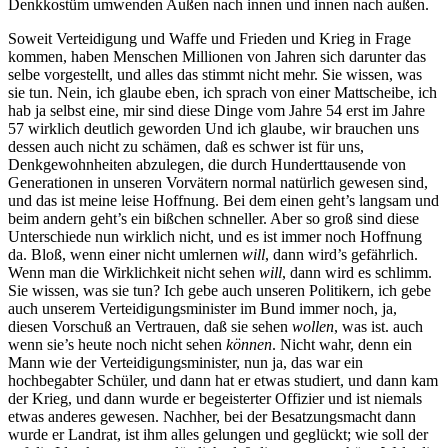
Denkkostüm umwenden Außen nach innen und innen nach außen.
Soweit Verteidigung und Waffe und Frieden und Krieg in Frage
kommen, haben Menschen Millionen von Jahren sich darunter das
selbe vorgestellt, und alles das stimmt nicht mehr. Sie wissen, was
sie tun. Nein, ich glaube eben, ich sprach von einer Mattscheibe, ich
hab ja selbst eine, mir sind diese Dinge vom Jahre 54 erst im Jahre
57 wirklich deutlich geworden Und ich glaube, wir brauchen uns
dessen auch nicht zu schämen, daß es schwer ist für uns,
Denkgewohnheiten abzulegen, die durch Hunderttausende von
Generationen in unseren Vorvätern normal natürlich gewesen sind,
und das ist meine leise Hoffnung. Bei dem einen geht’s langsam und
beim andern geht’s ein bißchen schneller. Aber so groß sind diese
Unterschiede nun wirklich nicht, und es ist immer noch Hoffnung
da. Bloß, wenn einer nicht umlernen
will
, dann wird’s gefährlich.
Wenn man die Wirklichkeit nicht sehen
will
, dann wird es schlimm.
Sie wissen, was sie tun? Ich gebe auch unseren Politikern, ich gebe
auch unserem Verteidigungsminister im Bund immer noch, ja,
diesen Vorschuß an Vertrauen, daß sie sehen
wollen
, was ist. auch
wenn sie’s heute noch nicht sehen
können
. Nicht wahr, denn ein
Mann wie der Verteidigungsminister, nun ja, das war ein
hochbegabter Schüler, und dann hat er etwas studiert, und dann kam
der Krieg, und dann wurde er begeisterter Offizier und ist niemals
etwas anderes gewesen. Nachher, bei der Besatzungsmacht dann
wurde er Landrat, ist ihm alles gelungen und geglückt; wie soll der