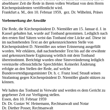
absehbarer Zeit die Rede in ihrem vollen Wortlaut von dem Herrn
Kirchenpräsidenten veröffentlicht wird.
Frankfurt a. M., den 10. Februar 1959, gez. Dr. Wilhelmi, Präses
Vorbemerkung der Anwälte
Die Rede, die Kirchenpräsident D. Niemöller am 15. Januar d. J. in
Kassel gehalten hat, wurde auf Tonband genommen. Lediglich nach
den ersten fünf Sätzen weist das Tonband eine Lücke auf. Diese ist
im nachstehenden Text an der gekennzeichneten Stelle von
Kirchenpräsident D. Niemöller aus seiner Erinnerung ausgefüllt
worden. Wir erklären, daß nachstehender Text bis auf die erwähnte
und gekennzeichnete Ergänzung wörtlich mit dem Tonband
übereinstimmt. Berichtigt wurden ohne Sinnveränderung lediglich
vereinzelte offensichtliche Sprechfehler. Keinerlei Änderung
erfolgte an den Stellen der Rede, auf welche
Bundesverteidigungsminister Dr. h. c. Franz lose[ Strauß seinen
Strafantrag gegen Kirchenpräsident D. Niemöller glaubt stützen zu
können.
Wir halten das Tonband in Verwahr und werden es dem Gericht zu
gegebener Zeit zur Verfügung stellen.
Essen, den 10. Februar 1959
Dr. Dr. Gustav W. Heinemann, Rechtsanwalt und Notar
Dr. Diether Posser, Rechtsanwalt