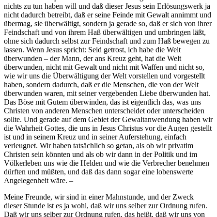
nichts zu tun haben will und daß dieser Jesus sein Erlösungswerk ja
nicht dadurch betreibt, daß er seine Feinde mit Gewalt annimmt und
übermag, sie überwältigt, sondern ja gerade so, daß er sich von ihrer
Feindschaft und von ihrem Haß überwältigen und umbringen läßt,
ohne sich dadurch selbst zur Feindschaft und zum Haß bewegen zu
lassen. Wenn Jesus spricht: Seid getrost, ich habe die Welt
überwunden – der Mann, der ans Kreuz geht, hat die Welt
überwunden, nicht mit Gewalt und nicht mit Waffen und nicht so,
wie wir uns die Überwältigung der Welt vorstellen und vorgestellt
haben, sondern dadurch, daß er die Menschen, die von der Welt
überwunden waren, mit seiner vergebenden Liebe überwunden hat.
Das Böse mit Gutem überwinden, das ist eigentlich das, was uns
Christen von anderen Menschen unterscheidet oder unterscheiden
sollte. Und gerade auf dem Gebiet der Gewaltanwendung haben wir
die Wahrheit Gottes, die uns in Jesus Christus vor die Augen gestellt
ist und in seinem Kreuz und in seiner Auferstehung, einfach
verleugnet. Wir haben tatsächlich so getan, als ob wir privatim
Christen sein könnten und als ob wir dann in der Politik und im
Völkerleben uns wie die Helden und wie die Verbrecher benehmen
dürften und müßten, und daß das dann sogar eine lobenswerte
Angelegenheit wäre. –
Meine Freunde, wir sind in einer Mahnstunde, und der Zweck
dieser Stunde ist es ja wohl, daß wir uns selber zur Ordnung rufen.
Daß wir uns selber zur Ordnung rufen, das heißt, daß wir uns von