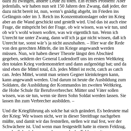
dazu zu zwingen, andere Leute zu töten. Ein echtes Problem! Aber
jedenfalls, wir haben nun seit 150 Jahren den Zwang, daß jeder, der
dazu nicht bereit ist, nun, wenn’s gnädig abgeht, im Frieden ins
Gefängnis oder im 3. Reich ins Konzentrationslager oder im Krieg
aber an die Wand geschickt und gestellt wird. Und das ist auch eine
Frage, die mitspricht bei der Frage, ob wir wissen, was wir tun, und
ob wir’s wohl wissen
wollen
, was wir eigentlich tun. Wenn ich
Unrecht tue unter Zwang, dann
will
ich ja gar nicht wissen, daß ich
Unrecht tue, sonst wär’s ja nicht auszuhalten. – Hier war die Rede
von den gerechten
Mitteln
, die im Kriege angewandt werden
müssen. Nun, wir haben dieser Theorie längst den Abschied
gegeben, seitdem der General Ludendorff uns im ersten Weltkrieg
den totalen Krieg vordemonstrlert und dann aufgenötigt bat; und da
sind eben die Mittel total, d.h. jedes Mittel ist recht, catch as catch
can. Jedes Mittel, womit man seinen Gegner kleinkriegen kann,
kann angewandt werden. Und darum ist heute die Ausbildung zum
Soldaten, die Ausbildung der Kommandos im zweiten Weltkrieg,
die Hohe Schule für Berufsverbrecher. Mütter und Väter sollen
wissen, was sie tun, wenn sie ihren Sohn Soldat werden lassen. Sie
lassen ihn zum Verbrecher ausbilden. –
Und die Kriegführung als solche hat sich geändert. Es bedeutete mal
der Krieg: Wir wissen nicht, wer in dieser Streitfrage nachgeben
müßte, und damit wir das feststellen, stellen wir mal fest, wer der
Schwächere ist. Und wenn man festgestellt hatte in einem Feldzug,