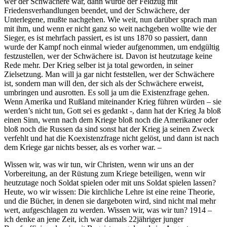
wer der Schwächere war, dann wurde der Feldzug mit
Friedensverhandlungen beendet, und der Schwächere, der
Unterlegene, mußte nachgehen. Wie weit, nun darüber sprach man
mit ihm, und wenn er nicht ganz so weit nachgeben wollte wie der
Sieger, es ist mehrfach passiert, es ist uns 1870 so passiert, dann
wurde der Kampf noch einmal wieder aufgenommen, um endgültig
festzustellen, wer der Schwächere ist. Davon ist heutzutage keine
Rede mehr. Der Krieg selber ist ja total geworden, in seiner
Zielsetzung. Man will ja gar nicht feststellen, wer der Schwächere
ist, sondern man will den, der sich als der Schwächere erweist,
umbringen und ausrotten. Es soll ja um die Existenzfrage gehen.
Wenn Amerika und Rußland miteinander Krieg führen würden – sie
werden’s nicht tun, Gott sei es gedankt -, dann hat der Krieg Ja bloß
einen Sinn, wenn nach dem Kriege bloß noch die Amerikaner oder
bloß noch die Russen da sind sonst hat der Krieg ja seinen Zweck
verfehlt und hat die Koexistenzfrage nicht gelöst, und dann ist nach
dem Kriege gar nichts besser, als es vorher war. –
Wissen wir, was wir tun, wir Christen, wenn wir uns an der
Vorbereitung, an der Rüstung zum Kriege beteiligen, wenn wir
heutzutage noch Soldat spielen oder mit uns Soldat spielen lassen?
Heute, wo wir wissen: Die kirchliche Lehre ist eine reine Theorie,
und die Bücher, in denen sie dargeboten wird, sind nicht mal mehr
wert, aufgeschlagen zu werden. Wissen wir, was wir tun? 1914 –
ich denke an jene Zeit, ich war damals 22jähriger junger