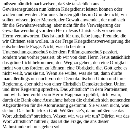
müssen nämlich nachweisen, daß sie tatsächlich aus
Gewissensgründen nun keinen Kriegsdienst leisten können oder
wollen und werden. Für uns Christen gilt das im Grunde nicht, wir
sollten wissen, jeder Mensch, der Gewalt anwendet, der muß sich
für die Gewaltanwendung, aber nicht für die Verweigerung der
Gewaltanwendung vor dem Herrn Jesus Christus als vor seinem
Herrn verantworten. Das ist auch für uns, liebe junge Freunde, die
wir Christen sein wollen, in der Frage Kriegsdienstverweigerung die
entscheidende Frage: Nicht, was da bei dem
Untersuchungsausschuß oder dem Prüfungsausschuß passiert,
sondern was vorher passiert, ob wir von dem Herrn Jesus tatsächlich
das grüne Licht bekommen, den Weg zu gehen, den eine Obrigkeit
meint von uns fordern zu können; eine Obrigkeit, die, Gott gebe es,
nicht weiß, was sie tut. Wenn sie wüßte, was sie tut, dann dürfte
man allerdings nur noch von der Demokratischen Union und ihrer
Regierung, aber nicht von einer Christlich Demokratischen Union
und ihrer Regierung sprechen. Das ,christlich“ in dem Parteinamen,
und wir haben vorhin von Herrn Hagemann gehört, nicht wahr,
durch die Bank ohne Ausnahme haben die christlich sich nennenden
Abgeordneten für die Atomrüstung gestimmt! Sie wissen nicht, was
sie tun. Das hoffe ich zu Gott. Wüßten sie’s, dann müßten sie das
Wort ,christlich“ streichen. Wissen wir, was wir tun? Dürfen wir das
Wort ,christlich“ führen?, das ist die Frage, die ans dieser
Mahnstunde mit uns gehen soll.