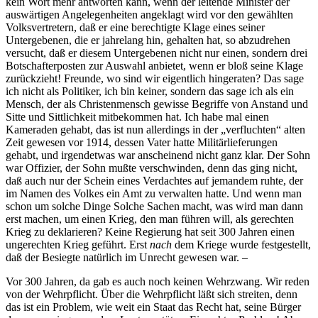
kein Wort mehr antworten kann, wenn der leitende Minister der
auswärtigen Angelegenheiten angeklagt wird vor den gewählten
Volksvertretern, daß er eine berechtigte Klage eines seiner
Untergebenen, die er jahrelang hin, gehalten hat, so abzudrehen
versucht, daß er diesem Untergebenen nicht nur einen, sondern drei
Botschafterposten zur Auswahl anbietet, wenn er bloß seine Klage
zurückzieht! Freunde, wo sind wir eigentlich hingeraten? Das sage
ich nicht als Politiker, ich bin keiner, sondern das sage ich als ein
Mensch, der als Christenmensch gewisse Begriffe von Anstand und
Sitte und Sittlichkeit mitbekommen hat. Ich habe mal einen
Kameraden gehabt, das ist nun allerdings in der „verfluchten“ alten
Zeit gewesen vor 1914, dessen Vater hatte Militärlieferungen
gehabt, und irgendetwas war anscheinend nicht ganz klar. Der Sohn
war Offizier, der Sohn mußte verschwinden, denn das ging nicht,
daß auch nur der Schein eines Verdachtes auf jemandem ruhte, der
im Namen des Volkes ein Amt zu verwalten hatte. Und wenn man
schon um solche Dinge Solche Sachen macht, was wird man dann
erst machen, um einen Krieg, den man führen will, als gerechten
Krieg zu deklarieren? Keine Regierung hat seit 300 Jahren einen
ungerechten Krieg geführt. Erst
nach
dem Kriege wurde festgestellt,
daß der Besiegte natürlich im Unrecht gewesen war. –
Vor 300 Jahren, da gab es auch noch keinen Wehrzwang. Wir reden
von der Wehrpflicht. Über die Wehrpflicht läßt sich streiten, denn
das ist ein Problem, wie weit ein Staat das Recht hat, seine Bürger