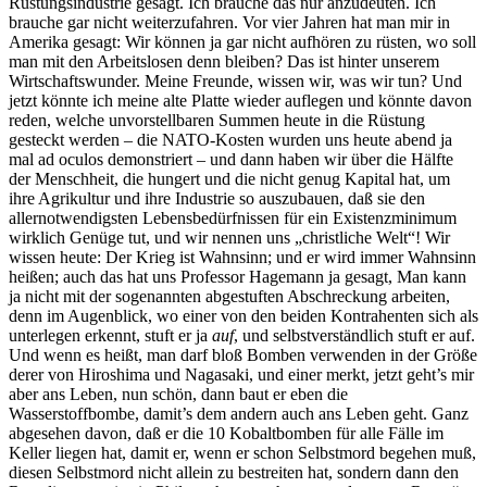
Rüstungsindustrie gesagt. Ich brauche das nur anzudeuten. Ich
brauche gar nicht weiterzufahren. Vor vier Jahren hat man mir in
Amerika gesagt: Wir können ja gar nicht aufhören zu rüsten, wo soll
man mit den Arbeitslosen denn bleiben? Das ist hinter unserem
Wirtschaftswunder. Meine Freunde, wissen wir, was wir tun? Und
jetzt könnte ich meine alte Platte wieder auflegen und könnte davon
reden, welche unvorstellbaren Summen heute in die Rüstung
gesteckt werden – die NATO-Kosten wurden uns heute abend ja
mal ad oculos demonstriert – und dann haben wir über die Hälfte
der Menschheit, die hungert und die nicht genug Kapital hat, um
ihre Agrikultur und ihre Industrie so auszubauen, daß sie den
allernotwendigsten Lebensbedürfnissen für ein Existenzminimum
wirklich Genüge tut, und wir nennen uns „christliche Welt“! Wir
wissen heute: Der Krieg ist Wahnsinn; und er wird immer Wahnsinn
heißen; auch das hat uns Professor Hagemann ja gesagt, Man kann
ja nicht mit der sogenannten abgestuften Abschreckung arbeiten,
denn im Augenblick, wo einer von den beiden Kontrahenten sich als
unterlegen erkennt, stuft er ja
auf
, und selbstverständlich stuft er auf.
Und wenn es heißt, man darf bloß Bomben verwenden in der Größe
derer von Hiroshima und Nagasaki, und einer merkt, jetzt geht’s mir
aber ans Leben, nun schön, dann baut er eben die
Wasserstoffbombe, damit’s dem andern auch ans Leben geht. Ganz
abgesehen davon, daß er die 10 Kobaltbomben für alle Fälle im
Keller liegen hat, damit er, wenn er schon Selbstmord begehen muß,
diesen Selbstmord nicht allein zu bestreiten hat, sondern dann den