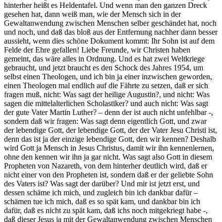
hinterher heißt es Heldentafel. Und wenn man den ganzen Dreck
gesehen hat, dann weiß man, wie der Mensch sich in der
Gewaltanwendung zwischen Menschen selber geschändet hat, noch
und noch, und daß das bloß aus der Entfernung nachher dann besser
aussieht, wenn dies schöne Dokument kommt: Ihr Sohn ist auf dem
Felde der Ehre gefallen! Liebe Freunde, wir Christen haben
gemeint, das wäre alles in Ordnung. Und es hat zwei Weltkriege
gebraucht, und jetzt braucht es den Schock des Jahres 1954, um
selbst einen Theologen, und ich bin ja einer inzwischen geworden,
einen Theologen mal endlich auf die Fährte zu setzen, daß er sich
fragen muß, nicht: Was sagt der heilige Augustin?, und nicht: Was
sagen die mittelalterlichen Scholastiker? und auch nicht: Was sagt
der gute Vater Martin Luther? – denn der ist auch nicht unfehlbar -,
sondern daß wir fragen: Was sagt denn eigentlich Gott, und zwar
der lebendige Gott, der lebendige Gott, der der Vater Jesu Christi ist,
denn das ist ja der einzige lebendige Gott, den wir kennen? Deshalb
wird Gott ja Mensch in Jesus Christus, damit wir ihn kennenlernen,
ohne den kennen wir ihn ja gar nicht. Was sagt also Gott in diesem
Propheten von Nazareth, von dem hinterher deutlich wird, daß er
nicht einer von den Propheten ist, sondern daß er der geliebte Sohn
des Vaters ist? Was sagt der darüber? Und mir ist jetzt erst, und
dessen schäme ich mich, und zugleich bin ich dankbar dafür –
schämen tue ich mich, daß es so spät kam, und dankbar bin ich
dafür, daß es nicht zu spät kam, daß ichs noch mitgekriegt habe -,
daß dieser Jesus ja mit der Gewaltanwendung zwischen Menschen