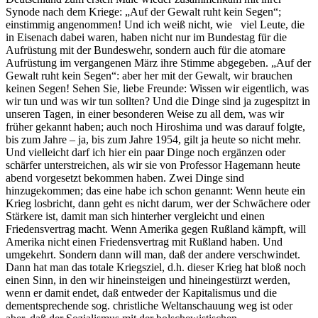
Synode nach dem Kriege: „Auf der Gewalt ruht kein Segen“;
einstimmig angenommen! Und ich weiß nicht, wie viel Leute, die
in Eisenach dabei waren, haben nicht nur im Bundestag für die
Aufrüstung mit der Bundeswehr, sondern auch für die atomare
Aufrüstung im vergangenen März ihre Stimme abgegeben. „Auf der
Gewalt ruht kein Segen“: aber her mit der Gewalt, wir brauchen
keinen Segen! Sehen Sie, liebe Freunde: Wissen wir eigentlich, was
wir tun und was wir tun sollten? Und die Dinge sind ja zugespitzt in
unseren Tagen, in einer besonderen Weise zu all dem, was wir
früher gekannt haben; auch noch Hiroshima und was darauf folgte,
bis zum Jahre – ja, bis zum Jahre 1954, gilt ja heute so nicht mehr.
Und vielleicht darf ich hier ein paar Dinge noch ergänzen oder
schärfer unterstreichen, als wir sie von Professor Hagemann heute
abend vorgesetzt bekommen haben. Zwei Dinge sind
hinzugekommen; das eine habe ich schon genannt: Wenn heute ein
Krieg losbricht, dann geht es nicht darum, wer der Schwächere oder
Stärkere ist, damit man sich hinterher vergleicht und einen
Friedensvertrag macht. Wenn Amerika gegen Rußland kämpft, will
Amerika nicht einen Friedensvertrag mit Rußland haben. Und
umgekehrt. Sondern dann will man, daß der andere verschwindet.
Dann hat man das totale Kriegsziel, d.h. dieser Krieg hat bloß noch
einen Sinn, in den wir hineinsteigen und hineingestürzt werden,
wenn er damit endet, daß entweder der Kapitalismus und die
dementsprechende sog. christliche Weltanschauung weg ist oder