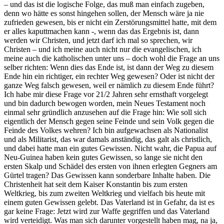
– und das ist die logische Folge, das muß man einfach zugeben,
denn wo hätte es sonst hingehen sollen, der Mensch wäre ja nie
zufrieden gewesen, bis er nicht ein Zerstörungsmittel hatte, mit dem
er alles kaputtmachen kann -, wenn das das Ergebnis ist, dann
werden wir Christen, und jetzt darf ich mal so sprechen, wir
Christen – und ich meine auch nicht nur die evangelischen, ich
meine auch die katholischen unter uns – doch wohl die Frage an uns
selber richten: Wenn dies das Ende ist, ist dann der Weg zu diesem
Ende hin ein richtiger, ein rechter Weg gewesen? Oder ist nicht der
ganze Weg falsch gewesen, weil er nämlich zu diesem Ende führt?
Ich habe mir diese Frage vor 21/2 Jahren sehr ernsthaft vorgelegt
und bin dadurch bewogen worden, mein Neues Testament noch
einmal sehr gründlich anzusehen auf die Frage hin: Wie soll sich
eigentlich der Mensch gegen seine Feinde und sein Volk gegen die
Feinde des Volkes wehren? Ich bin aufgewachsen als Nationalist
und als Militarist, das war damals anständig, das galt als christlich,
und dabei hatte man ein gutes Gewissen. Nicht wahr, die Papua auf
Neu-Guinea haben kein gutes Gewissen, so lange sie nicht den
ersten Skalp und Schädel des ersten von ihnen erlegten Gegners am
Gürtel tragen? Das Gewissen kann sonderbare Inhalte haben. Die
Christenheit hat seit dem Kaiser Konstantin bis zum ersten
Weltkrieg, bis zum zweiten Weltkrieg und vielfach bis heute mit
einem guten Gewissen gelebt. Das Vaterland ist in Gefahr, da ist es
gar keine Frage: Jetzt wird zur Waffe gegriffen und das Vaterland
wird verteidigt. Was man sich darunter vorgestellt haben mag, na ja,