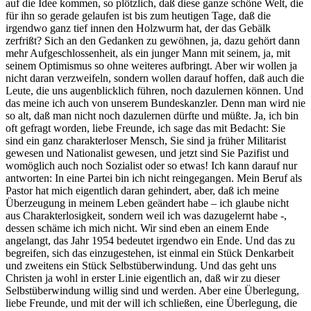
auf die Idee kommen, so plötzlich, daß diese ganze schöne Welt, die
für ihn so gerade gelaufen ist bis zum heutigen Tage, daß die
irgendwo ganz tief innen den Holzwurm hat, der das Gebälk
zerfrißt? Sich an den Gedanken zu gewöhnen, ja, dazu gehört dann
mehr Aufgeschlossenheit, als ein junger Mann mit seinem, ja, mit
seinem Optimismus so ohne weiteres aufbringt. Aber wir wollen ja
nicht daran verzweifeln, sondern wollen darauf hoffen, daß auch die
Leute, die uns augenblicklich führen, noch dazulernen können. Und
das meine ich auch von unserem Bundeskanzler. Denn man wird nie
so alt, daß man nicht noch dazulernen dürfte und müßte. Ja, ich bin
oft gefragt worden, liebe Freunde, ich sage das mit Bedacht: Sie
sind ein ganz charakterloser Mensch, Sie sind ja früher Militarist
gewesen und Nationalist gewesen, und jetzt sind Sie Pazifist und
womöglich auch noch Sozialist oder so etwas! Ich kann darauf nur
antworten: In eine Partei bin ich nicht reingegangen. Mein Beruf als
Pastor hat mich eigentlich daran gehindert, aber, daß ich meine
Überzeugung in meinem Leben geändert habe – ich glaube nicht
aus Charakterlosigkeit, sondern weil ich was dazugelernt habe -,
dessen schäme ich mich nicht. Wir sind eben an einem Ende
angelangt, das Jahr 1954 bedeutet irgendwo ein Ende. Und das zu
begreifen, sich das einzugestehen, ist einmal ein Stück Denkarbeit
und zweitens ein Stück Selbstüberwindung. Und das geht uns
Christen ja wohl in erster Linie eigentlich an, daß wir zu dieser
Selbstüberwindung willig sind und werden. Aber eine Überlegung,
liebe Freunde, und mit der will ich schließen, eine Überlegung, die