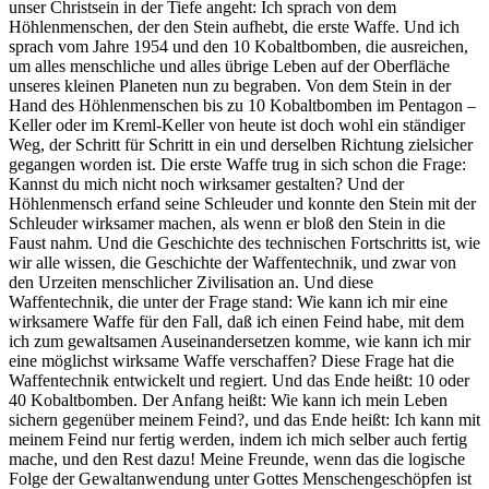
unser Christsein in der Tiefe angeht: Ich sprach von dem
Höhlenmenschen, der den Stein aufhebt, die erste Waffe. Und ich
sprach vom Jahre 1954 und den 10 Kobaltbomben, die ausreichen,
um alles menschliche und alles übrige Leben auf der Oberfläche
unseres kleinen Planeten nun zu begraben. Von dem Stein in der
Hand des Höhlenmenschen bis zu 10 Kobaltbomben im Pentagon –
Keller oder im Kreml-Keller von heute ist doch wohl ein ständiger
Weg, der Schritt für Schritt in ein und derselben Richtung zielsicher
gegangen worden ist. Die erste Waffe trug in sich schon die Frage:
Kannst du mich nicht noch wirksamer gestalten? Und der
Höhlenmensch erfand seine Schleuder und konnte den Stein mit der
Schleuder wirksamer machen, als wenn er bloß den Stein in die
Faust nahm. Und die Geschichte des technischen Fortschritts ist, wie
wir alle wissen, die Geschichte der Waffentechnik, und zwar von
den Urzeiten menschlicher Zivilisation an. Und diese
Waffentechnik, die unter der Frage stand: Wie kann ich mir eine
wirksamere Waffe für den Fall, daß ich einen Feind habe, mit dem
ich zum gewaltsamen Auseinandersetzen komme, wie kann ich mir
eine möglichst wirksame Waffe verschaffen? Diese Frage hat die
Waffentechnik entwickelt und regiert. Und das Ende heißt: 10 oder
40 Kobaltbomben. Der Anfang heißt: Wie kann ich mein Leben
sichern gegenüber meinem Feind?, und das Ende heißt: Ich kann mit
meinem Feind nur fertig werden, indem ich mich selber auch fertig
mache, und den Rest dazu! Meine Freunde, wenn das die logische
Folge der Gewaltanwendung unter Gottes Menschengeschöpfen ist