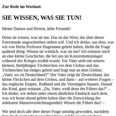
Zur Rede im Worlaut:
SIE WISSEN, WAS SIE TUN!
Meine Damen und Herren, liebe Freunde!
Denn sie wissen, was sie tun. Das ist das Wort, das über dieser
Feierstunde ungeschrieben stehen soll. Und ich denke, aus dem, was
wir von Herrn Professor Hagemann gehört haben, bleibt die Frage
quälend übrig: Wissen sie wirklich, was sie tun? Ich erinnere mich
an eine kleine Geschichte, die bei uns im Konzentrationslager
während des Krieges erzählt wurde. Ein Vater steht mit seinem
kleinen, fünfjährigen Töchterchen vor dem Globus und das
Töchterchen hat einiges gehört und fragt nun an dem Globus:
„Vater, wo ist Deutschland?“ Der Vater zeigt ihr Deutschland, das
kleine Fleckchen auf dem Globus, und dann – auf weiteres Fragen –
das englische Empire, Rußland und die Vereinigten Staaten. Darauf
das Kind, ganz erstaunt: „Du, Vater, weiß denn der Führer das?“ –
Ich denke, wir stehen unter einem ähnlichen Eindruck nach dem,
was wir heute abend gehört haben über die Entwicklung der
nuklearen Massenvernichtungsmittel: Wissen die Führer das? –
Wir sind doch alle über dieser Frage unruhig geworden, nachdem