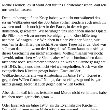
Meine Freunde, es ist wohl Zeit für uns Christenmenschen, daß wir
uns wecken lassen.
Denn im bezug auf den Krieg haben wir nicht nur während des
ersten Weltkrieges und die 300 Jahre vorher, sondern auch noch im
zweiten und auch noch jetzt in der Pause, in der wir gerade
drinstehen, geschlafen. Wir beruhigen uns und haben unsere Opiate,
die Pillen, die wir zu unserer Beruhigung und Einschläferung
nehmen. Wir sagen uns: Wir leben in einer Welt der Sünde, wir
machen
ja den Krieg gar nicht. Aber eines Tages ist er da. Und was
soll man dann tun, wenn der Krieg da ist? Dann kann man sich ja
dieser Geschichte gar nicht‘ entziehen. Vielleicht sagen wir noch:
Jawohl, mitmachen wäre Sünde, aber wäre nichtmitmachen dann
nicht eine noch schlimmere Sünde? Und was die Kirche gesagt hat
seit 1945, hat ja uns alles nicht viel weitergeholfen. Auch was die
evangelischen Kirchen gesagt haben: Etwa auf der
Weltkirchenkonferenz von Amsterdam im Jahre 1948: „Krieg ist
gegen den Willen Gottes.“ Nun ja, das ist viel gesagt und ist gar
nichts gesagt. Mord ist auch gegen den Willen Gottes.
Aber damit, daß ich das feststelle und Morde nicht verhindere, habe
ich eben noch gar nichts getan. –
Oder Eisenach im Jahre 1948, als die Evangelische Kirche in
Deutschland zum ersten Male wieder zusammenkam mit ihrer