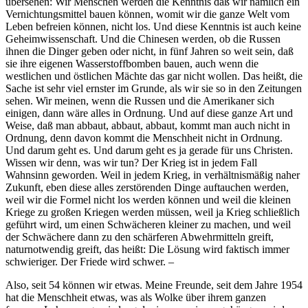
übersehen: Wir Menschen werden die Kenntnis daß wir nämlich ein
Vernichtungsmittel bauen können, womit wir die ganze Welt vom
Leben befreien können, nicht los. Und diese Kenntnis ist auch keine
Geheimwissenschaft. Und die Chinesen werden, ob die Russen
ihnen die Dinger geben oder nicht, in fünf Jahren so weit sein, daß
sie ihre eigenen Wasserstoffbomben bauen, auch wenn die
westlichen und östlichen Mächte das gar nicht wollen. Das heißt, die
Sache ist sehr viel ernster im Grunde, als wir sie so in den Zeitungen
sehen. Wir meinen, wenn die Russen und die Amerikaner sich
einigen, dann wäre alles in Ordnung. Und auf diese ganze Art und
Weise, daß man abbaut, abbaut, abbaut, kommt man auch nicht in
Ordnung, denn davon kommt die Menschheit nicht in Ordnung.
Und darum geht es. Und darum geht es ja gerade für uns Christen.
Wissen wir denn, was wir tun? Der Krieg ist in jedem Fall
Wahnsinn geworden. Weil in jedem Krieg, in verhältnismäßig naher
Zukunft, eben diese alles zerstörenden Dinge auftauchen werden,
weil wir die Formel nicht los werden können und weil die kleinen
Kriege zu großen Kriegen werden müssen, weil ja Krieg schließlich
geführt wird, um einen Schwächeren kleiner zu machen, und weil
der Schwächere dann zu den schärferen Abwehrmitteln greift,
naturnotwendig greift, das heißt: Die Lösung wird faktisch immer
schwieriger. Der Friede wird schwer. –
Also, seit 54 können wir etwas. Meine Freunde, seit dem Jahre 1954
hat die Menschheit etwas, was als Wolke über ihrem ganzen