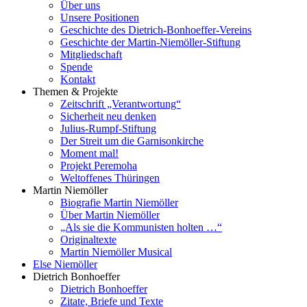
Über uns
Unsere Positionen
Geschichte des Dietrich-Bonhoeffer-Vereins
Geschichte der Martin-Niemöller-Stiftung
Mitgliedschaft
Spende
Kontakt
Themen & Projekte
Zeitschrift „Verantwortung“
Sicherheit neu denken
Julius-Rumpf-Stiftung
Der Streit um die Garnisonkirche
Moment mal!
Projekt Peremoha
Weltoffenes Thüringen
Martin Niemöller
Biografie Martin Niemöller
Über Martin Niemöller
„Als sie die Kommunisten holten …“
Originaltexte
Martin Niemöller Musical
Else Niemöller
Dietrich Bonhoeffer
Dietrich Bonhoeffer
Zitate, Briefe und Texte