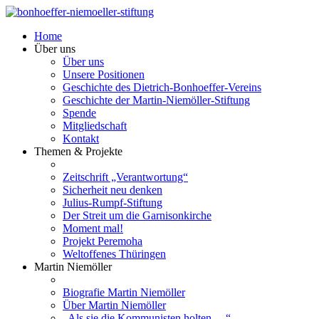
Home
Über uns
Über uns
Unsere Positionen
Geschichte des Dietrich-Bonhoeffer-Vereins
Geschichte der Martin-Niemöller-Stiftung
Spende
Mitgliedschaft
Kontakt
Themen & Projekte
Zeitschrift „Verantwortung“
Sicherheit neu denken
Julius-Rumpf-Stiftung
Der Streit um die Garnisonkirche
Moment mal!
Projekt Peremoha
Weltoffenes Thüringen
Martin Niemöller
Biografie Martin Niemöller
Über Martin Niemöller
„Als sie die Kommunisten holten …“